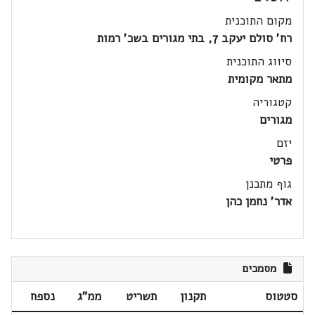
מקום התוכנית
רח' סולם יעקב 7, בתי מגורים בשכ' רמות
סיווג התוכנית
מתאר מקומית
קטגוריה
מגורים
יזם
פרטי
גוף מתכנן
אדר' נחמן כהן
מסמכים
סטטוס
תקנון
תשריט
ממ"ג
נספח