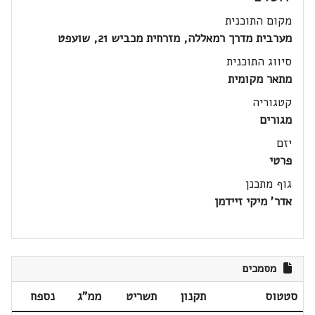
מקום התוכנית
מערבית מדרך רמאללה, מזרחית מכביש 21, שועפט
סיווג התוכנית
מתאר מקומית
קטגוריה
מגורים
יזם
פרטי
גוף מתכנן
אדר' מיקי זיידמן
מסמכים
סטטוס
תקנון
תשריט
ממ"ג
נספח