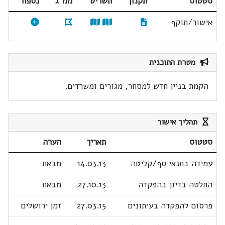
סטטוס
תקנון
תשריט
ממ"ג
נספח
אישור/תוקף
מטרת התוכנית
הקמת בניין חדש למסחר, מגורים ומשרדים.
תהליך אישור
סטטוס
תאריך
הערה
עמידה בתנאי סף/קליטה
14.03.13
מבאת
החלטה בדיון בהפקדה
27.10.13
מבאת
פרסום להפקדה בעיתונים
27.03.15
זמן ירושלים