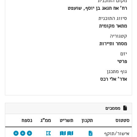
מקום התוכנית
רח' אח חגאג בן יוסף, שועפט
סיווג התוכנית
מתאר מקומית
קטגוריה
מסחר ותיירות
יזם
פרטי
גוף מתכנן
אדר' אלי רכס
מסמכים
סטטוס
תקנון
תשריט
ממ"ג
נספח
אישור/תוקף