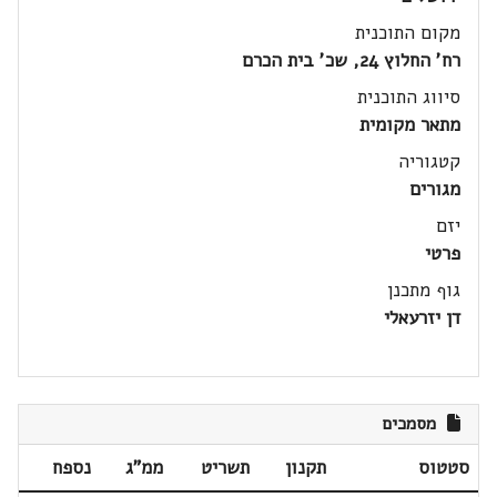
מקום התוכנית
רח' החלוץ 24, שכ' בית הכרם
סיווג התוכנית
מתאר מקומית
קטגוריה
מגורים
יזם
פרטי
גוף מתכנן
דן יזרעאלי
מסמכים
סטטוס
תקנון
תשריט
ממ"ג
נספח