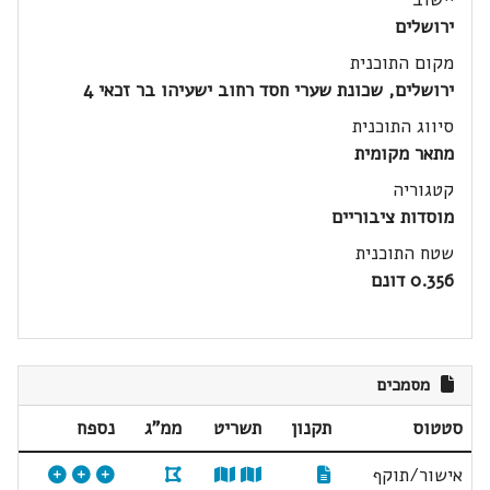
ירושלים
מקום התוכנית
ירושלים, שכונת שערי חסד רחוב ישעיהו בר זכאי 4
סיווג התוכנית
מתאר מקומית
קטגוריה
מוסדות ציבוריים
שטח התוכנית
0.356 דונם
מסמכים
סטטוס
תקנון
תשריט
ממ"ג
נספח
אישור/תוקף