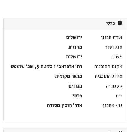
כללי
ועדת תכנון
ירושלים
סוג ועדה
מחוזית
יישוב
ירושלים
מקום התוכנית
רח' אלפראבי 1 סמטה 3, שכ' שועפט
סיווג התוכנית
מתאר מקומית
קטגוריה
מגורים
יזם
פרטי
גוף מתכנן
אדר' חוסין מסודה