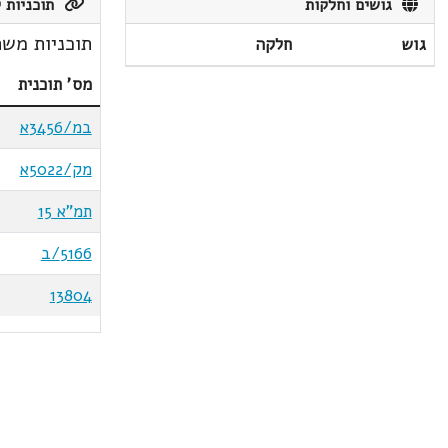
גושים וחלקות
תוכניות ק
תוכניות משת
גוש
חלקה
מס' תוכנית
במ/3456א
מק/5022א
תמ"א 15
5166/ב
13804