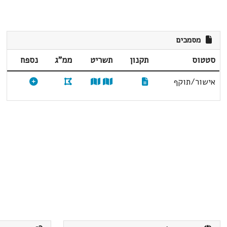
מסמכים
סטטוס
תקנון
תשריט
ממ"ג
נספח
אישור/תוקף