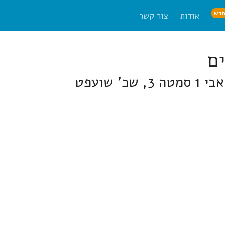
דש
אודות
צור קשר
 שועפט