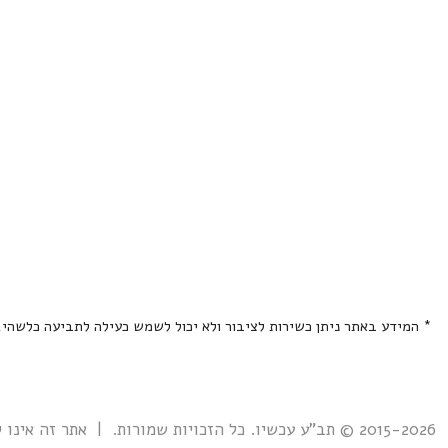
* המידע באתר ניתן כשירות לציבור ולא יכול לשמש כעילה לתביעה כלשהי
2015-2026 © תב"ע עכשיו. כל הזכויות שמורות. | אתר זה אינו קשור אל ואינו נתמך ע"י גוף ממשלתי כלשהו כולל רשות מקרקעי ישראל. |