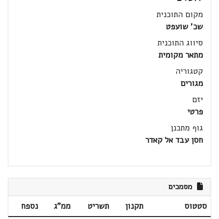
מקום התוכנית
שכ' שועפט
סיווג התוכנית
מתאר מקומית
קטגוריה
מגורים
יזם
פרטי
גוף מתכנן
חסן עבד אל קאדר
מסמכים
סטטוס
תקנון
תשריט
ממ"ג
נספח