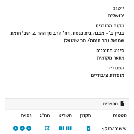
יישוב
ירושלים
מקום התוכנית
בניין ב'- מבנה בית כנסת, רח' הרב מן ההר 4, שכ' חומת
שמואל (הר חומה/ הר שמואל)
סיווג התוכנית
מתאר מקומית
קטגוריה
מוסדות ציבוריים
מסמכים
סטטוס
תקנון
תשריט
ממ"ג
נספח
אישור/תוקף