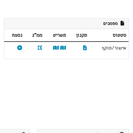
מסמכים
סטטוס
תקנון
תשריט
ממ"ג
נספח
אישור/תוקף