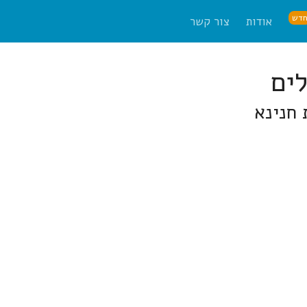
דש
אודות
צור קשר
 חנינא