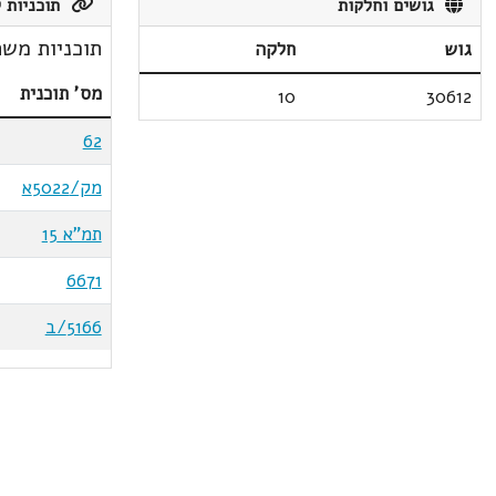
גושים וחלקות
תוכניות ק
תוכניות משת
גוש
חלקה
מס' תוכנית
10
30612
62
מק/5022א
תמ"א 15
6671
5166/ב