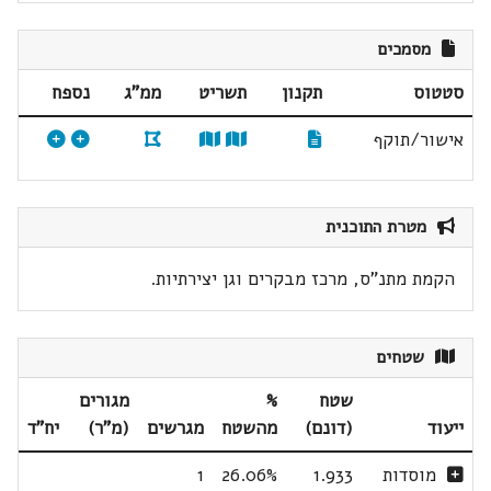
מסמכים
סטטוס
תקנון
תשריט
ממ"ג
נספח
אישור/תוקף
מטרת התוכנית
הקמת מתנ"ס, מרכז מבקרים וגן יצירתיות.
שטחים
שטח
%
מגורים
ייעוד
(דונם)
מהשטח
מגרשים
(מ"ר)
יח"ד
מוסדות
1.933
26.06%
1