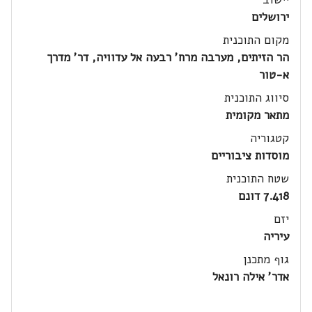
ירושלים
מקום התוכנית
הר הזיתים, מערבה מרח' רבעה אל עדוויה, דר' מדרך
א-טור
סיווג התוכנית
מתאר מקומית
קטגוריה
מוסדות ציבוריים
שטח התוכנית
7.418 דונם
יזם
עיריה
גוף מתכנן
אדר' אילה רונאל