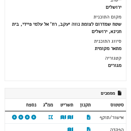
ירושלים
מקום התוכנית
שטח שמדרום לצומת נווה יעקב, רח' אל עלמי פיידי, בית
חנינא, ירושלים
סיווג התוכנית
מתאר מקומית
קטגוריה
מגורים
מסמכים
סטטוס
תקנון
תשריט
ממ"ג
נספח
אישור/תוקף
הפקדה