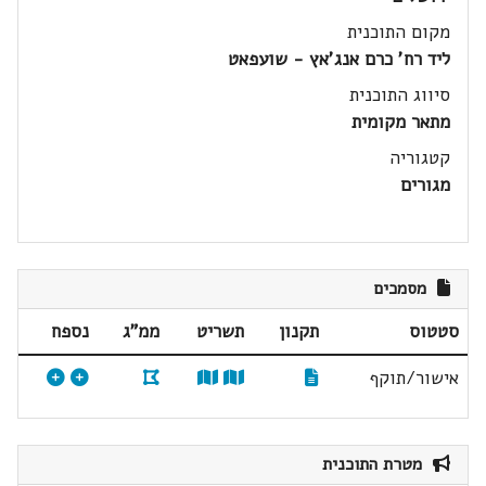
מקום התוכנית
ליד רח' כרם אנג'אץ - שועפאט
סיווג התוכנית
מתאר מקומית
קטגוריה
מגורים
מסמכים
סטטוס
תקנון
תשריט
ממ"ג
נספח
אישור/תוקף
מטרת התוכנית