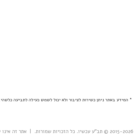
* המידע באתר ניתן כשירות לציבור ולא יכול לשמש כעילה לתביעה כלשהי
2015-2026 © תב"ע עכשיו. כל הזכויות שמורות. | אתר זה אינו קשור אל ואינו נתמך ע"י גוף ממשלתי כלשהו כולל רשות מקרקעי ישראל. |