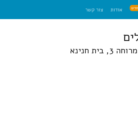
דש
אודות
צור קשר