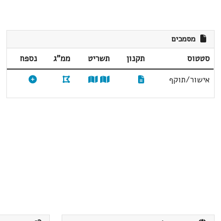
מסמכים
סטטוס
תקנון
תשריט
ממ"ג
נספח
אישור/תוקף