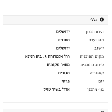
כללי
ועדת תכנון
ירושלים
סוג ועדה
מחוזית
יישוב
ירושלים
מקום התוכנית
רח' אלמרוחה 3, בית חנינא
סיווג התוכנית
מתאר מקומית
קטגוריה
מגורים
יזם
פרטי
גוף מתכנן
אדר' בשיר טויל