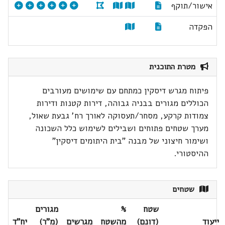
אישור/תוקף
הפקדה
מטרת התוכנית
פיתוח מגרש דיסקין כמתחם עם שימושים מעורבים
הכוללים מגורים בבניה גבוהה, דירות קטנות ודירות
צמודות קרקע, מסחר/תעסוקה לאורך רח' גבעת שאול,
מערך שטחים פתוחים ושבילים לשימוש כלל השכונה
ושימור חיצוני של מבנה "בית היתומים דיסקין"
ההיסטורי.
שטחים
שטח
%
מגורים
ייעוד
(דונם)
מהשטח
מגרשים
(מ"ר)
יח"ד