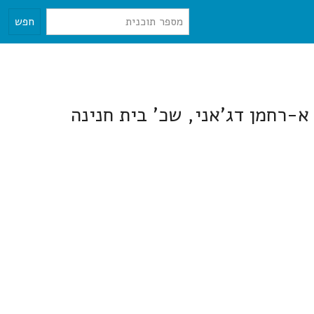
חפש
א-רחמן דג'אני, שכ' בית חנינה