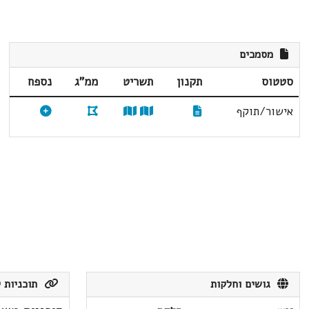
מסמכים
סטטוס
תקנון
תשריט
ממ"ג
נספח
אישור/תוקף
גושים וחלקות
תוכניות ק