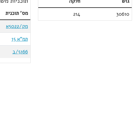
תוכניות משת
גוש
חלקה
מס' תוכנית
214
30610
מק/5022א
תמ"א 15
5166/ב