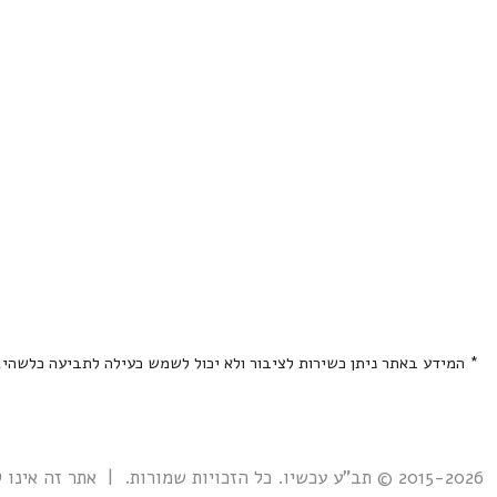
* המידע באתר ניתן כשירות לציבור ולא יכול לשמש כעילה לתביעה כלשהי
2015-2026 © תב"ע עכשיו. כל הזכויות שמורות. | אתר זה אינו קשור אל ואינו נתמך ע"י גוף ממשלתי כלשהו כולל רשות מקרקעי ישראל. |