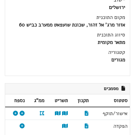
ירושלים
מקום התוכנית
אזור מרג' אל זהור, שכונת שועפאט ממערב כביש 60
סיווג התוכנית
מתאר מקומית
קטגוריה
מגורים
מסמכים
סטטוס
תקנון
תשריט
ממ"ג
נספח
אישור/תוקף
הפקדה