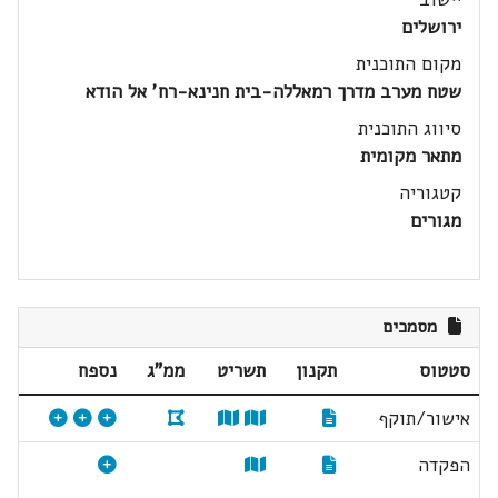
ירושלים
מקום התוכנית
שטח מערב מדרך רמאללה-בית חנינא-רח' אל הודא
סיווג התוכנית
מתאר מקומית
קטגוריה
מגורים
מסמכים
סטטוס
תקנון
תשריט
ממ"ג
נספח
אישור/תוקף
הפקדה