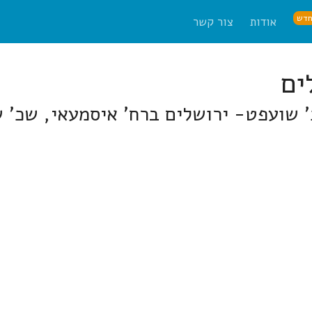
דש
אודות
צור קשר
' שועפט- ירושלים ברח' איסמעאי, שכ' 