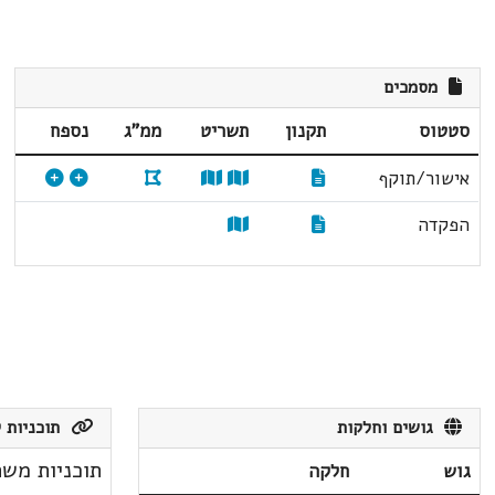
מסמכים
סטטוס
תקנון
תשריט
ממ"ג
נספח
אישור/תוקף
הפקדה
גושים וחלקות
תוכניות ק
תוכניות משת
גוש
חלקה