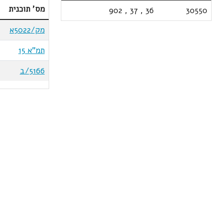
מס' תוכנית
902
,
37
,
36
30550
מק/5022א
תמ"א 15
5166/ב