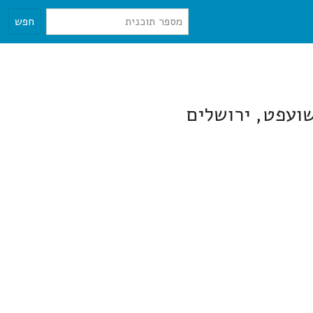
חפש
שועפט, ירושלים