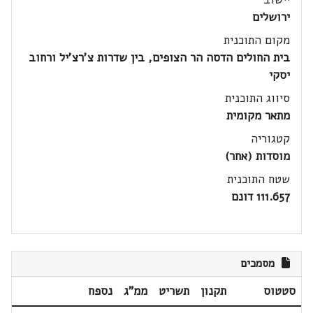
ירושלים
מקום התוכנית
בית החולים הדסה הר הצופים, בין שדרות צ'רצ'יל ורחוב
יסקי
סיווג התוכנית
מתאר מקומית
קטגוריה
מוסדות (אחר)
שטח התוכנית
111.657 דונם
מסמכים
סטטוס
תקנון
תשריט
ממ"ג
נספח