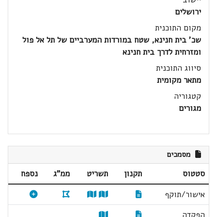
ירושלים
מקום התוכנית
שכ' בית חנינא, שטח במורדות המערביים של תל אל פול
ומזרחית לדרך בית חנינא
סיווג התוכנית
מתאר מקומית
קטגוריה
מגורים
מסמכים
סטטוס
תקנון
תשריט
ממ"ג
נספח
אישור/תוקף
הפקדה