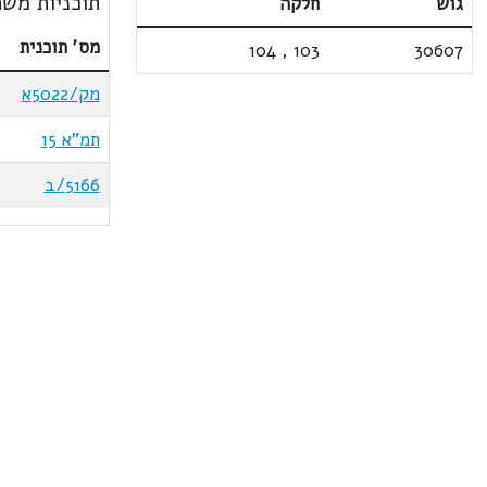
תוכניות משת
גוש
חלקה
מס' תוכנית
104
,
103
30607
מק/5022א
תמ"א 15
5166/ב