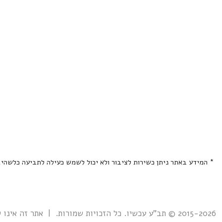
* המידע באתר ניתן כשירות לציבור ולא יכול לשמש כעילה לתביעה כלשהי
2015-2026 © תב"ע עכשיו. כל הזכויות שמורות. | אתר זה אינו קשור אל ואינו נתמך ע"י גוף ממשלתי כלשהו כולל רשות מקרקעי ישראל. |