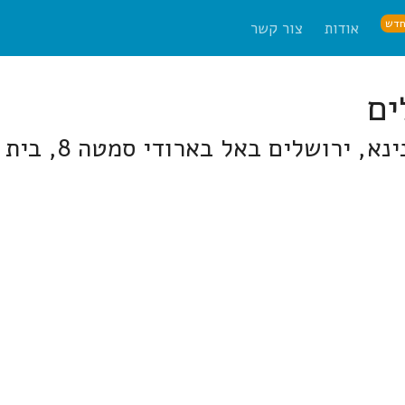
דש
אודות
צור קשר
ים באל בארודי סמטה 8, בית חנינא, ירושלים