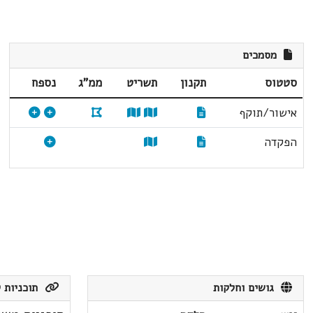
מסמכים
סטטוס
תקנון
תשריט
ממ"ג
נספח
אישור/תוקף
הפקדה
גושים וחלקות
תוכניות ק