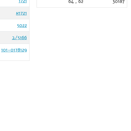
1721
64
,
62
30187
1721א
5022
5166/ב
101-0178129