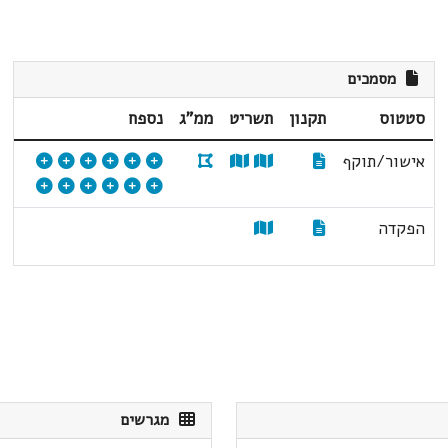
מסמכים
סטטוס
תקנון
תשריט
ממ"ג
נספח
אישור/תוקף
הפקדה
מגרשים