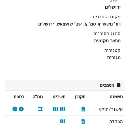
ירושלים
מקום התוכנית
רח' משאריף סמ' 5, שכ' שועפאט, ירושלים
סיווג התוכנית
מתאר מקומית
קטגוריה
מגורים
מסמכים
סטטוס
תקנון
תשריט
ממ"ג
נספח
אישור/תוקף
הפקדה