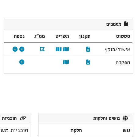
מסמכים
סטטוס
תקנון
תשריט
ממ"ג
נספח
אישור/תוקף
הפקדה
גושים וחלקות
תוכניות ק
תוכניות משת
גוש
חלקה