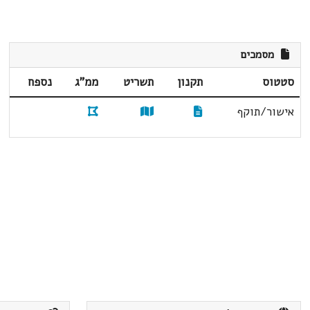
מסמכים
סטטוס
תקנון
תשריט
ממ"ג
נספח
אישור/תוקף