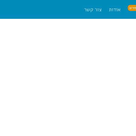
דש
אודות
צור קשר