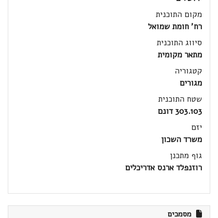
מקום התוכנית
רח' חומת שמואל
סיווג התוכנית
מתאר מקומית
קטגוריה
מגורים
שטח התוכנית
303.103 דונם
יזם
משרד השכון
גוף מתכנן
רוזנפלד ארנס אדריכלים
מסמכים