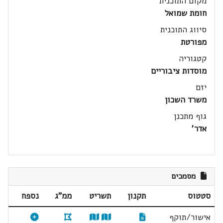
מקום התוכנית
חומת שמואל
סיווג התוכנית
מפורטת
קטגוריה
מוסדות ציבוריים
יזם
משרד השכון
גוף מתכנן
אדר'
מסמכים
סטטוס
תקנון
תשריט
ממ"ג
נספח
אישור/תוקף