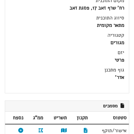
מקום התוכנית
רח' שרף זאב 17, פסגת זאב
סיווג התוכנית
מתאר מקומית
קטגוריה
מגורים
יזם
פרטי
גוף מתכנן
אדר'
מסמכים
סטטוס
תקנון
תשריט
ממ"ג
נספח
אישור/תוקף