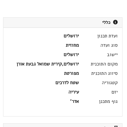
כללי
ועדת תכנון
ירושלים
סוג ועדה
מחוזית
יישוב
ירושלים
מקום התוכנית
ירושלים,קירית שמואל גבעת אורן
סיווג התוכנית
מפורטת
קטגוריה
שטח לדרכים
יזם
עיריה
גוף מתכנן
אדר'