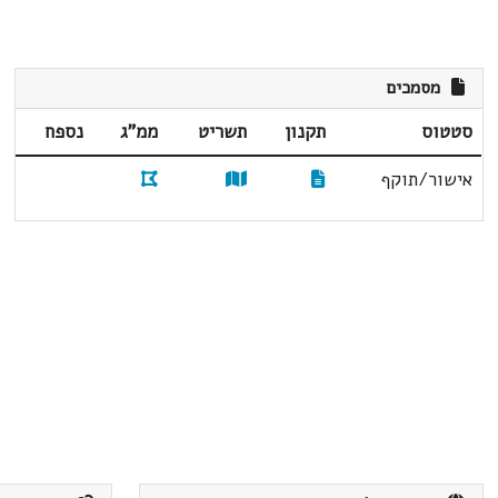
מסמכים
סטטוס
תקנון
תשריט
ממ"ג
נספח
אישור/תוקף