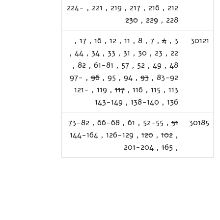
224-
,
221
,
219
,
217
,
216
,
212
230
,
229
,
228
,
17
,
16
,
12
,
11
,
8
,
7
,
4
,
3
30121
,
44
,
34
,
33
,
31
,
30
,
23
,
22
,
82
,
61-81
,
57
,
52
,
49
,
48
97-
,
96
,
95
,
94
,
93
,
83-92
121-
,
119
,
117
,
116
,
115
,
113
143-149
,
138-140
,
136
73-82
,
66-68
,
61
,
52-55
,
51
30185
144-164
,
126-129
,
120
,
102
,
201-204
,
165
,