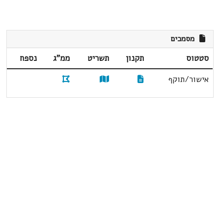
מסמכים
סטטוס
תקנון
תשריט
ממ"ג
נספח
אישור/תוקף