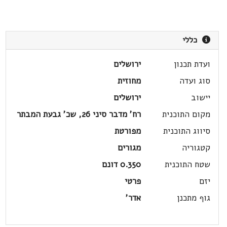
כללי
ועדת תכנון
ירושלים
סוג ועדה
מחוזית
יישוב
ירושלים
מקום התוכנית
רח' מדבר סיני 26, שכ' גבעת המבתר
סיווג התוכנית
מפורטת
קטגוריה
מגורים
שטח התוכנית
0.350 דונם
יזם
פרטי
גוף מתכנן
אדר'