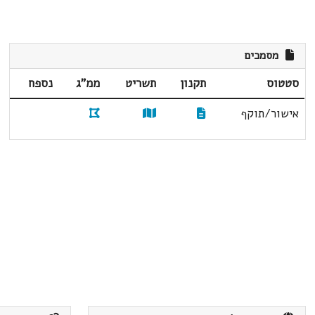
מסמכים
סטטוס
תקנון
תשריט
ממ"ג
נספח
אישור/תוקף