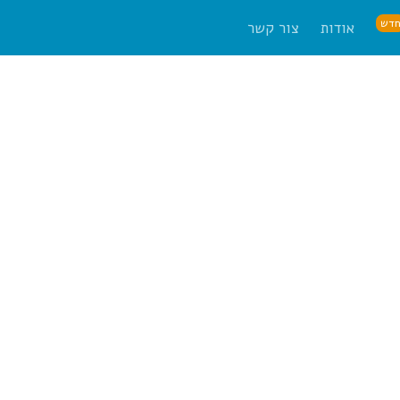
דש
אודות
צור קשר