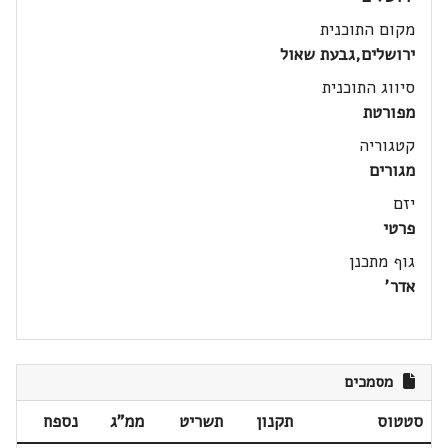
מקום התוכנית
ירושלים,גבעת שאול
סיווג התוכנית
מפורטת
קטגוריה
מגורים
יזם
פרטי
גוף מתכנן
אדר'
מסמכים
סטטוס
תקנון
תשריט
ממ"ג
נספח