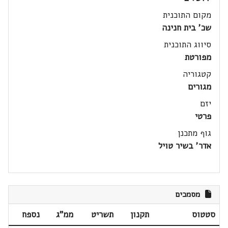
מקום התוכנית
שכ' בית חנינה
סיווג התוכנית
מפורטת
קטגוריה
מגורים
יזם
פרטי
גוף מתכנן
אדר' בשיר טויל
מסמכים
סטטוס
תקנון
תשריט
ממ"ג
נספח