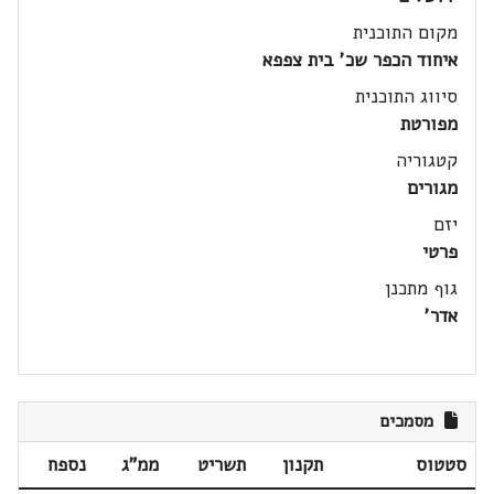
מקום התוכנית
איחוד הכפר שכ' בית צפפא
סיווג התוכנית
מפורטת
קטגוריה
מגורים
יזם
פרטי
גוף מתכנן
אדר'
מסמכים
סטטוס
תקנון
תשריט
ממ"ג
נספח