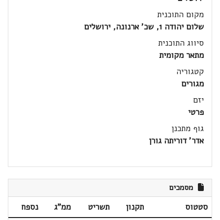
מקום התוכנית
שלום יהודה 1, שכ' ארנונה, ירושלים
סיווג התוכנית
מתאר מקומית
קטגוריה
מגורים
יזם
פרטי
גוף מתכנן
אדר' דוריתה גורן
מסמכים
סטטוס
תקנון
תשריט
ממ"ג
נספח