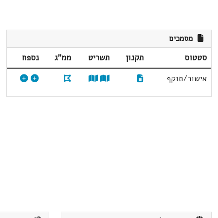
מסמכים
סטטוס
תקנון
תשריט
ממ"ג
נספח
אישור/תוקף