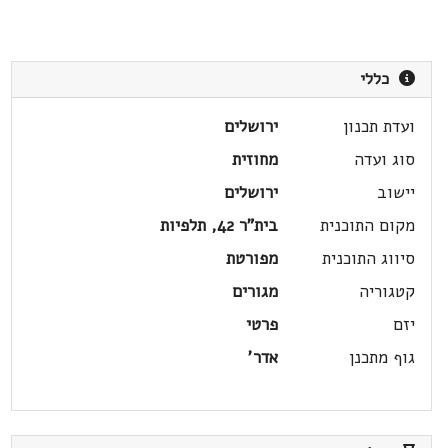
כללי
ועדת תכנון
ירושלים
סוג ועדה
מחוזית
יישוב
ירושלים
מקום התוכנית
בית"ר 42, תלפיות
סיווג התוכנית
מפורטת
קטגוריה
מגורים
יזם
פרטי
גוף מתכנן
אדר'