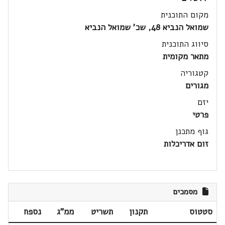
מקום התוכנית
שמואל הנביא 48, שכ' שמואל הנביא
סיווג התוכנית
מתאר מקומית
קטגוריה
מגורים
יזם
פרטי
גוף מתכנן
זום אדריכלות
מסמכים
סטטוס
תקנון
תשריט
ממ"ג
נספח