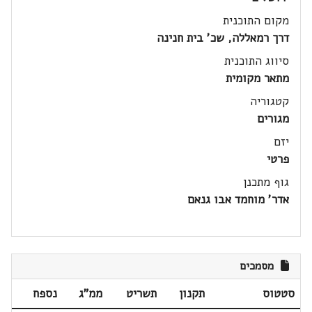
מקום התוכנית
דרך רמאללה, שכ' בית חנינה
סיווג התוכנית
מתאר מקומית
קטגוריה
מגורים
יזם
פרטי
גוף מתכנן
אדר' מוחמד אבו גנאם
מסמכים
סטטוס
תקנון
תשריט
ממ"ג
נספח