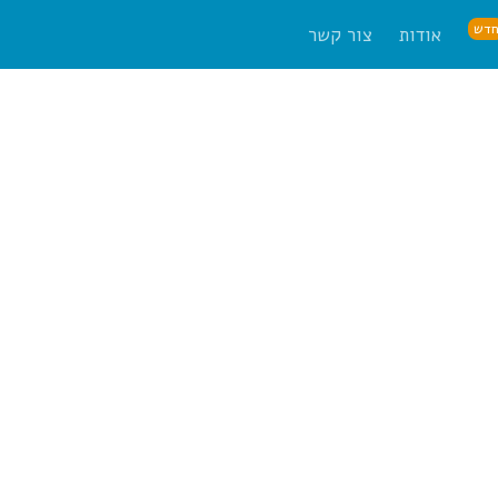
דש
אודות
צור קשר