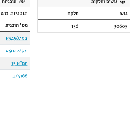
גושים וחלקות
תוכניות ק
תוכניות משת
גוש
חלקה
מס' תוכנית
156
30605
במ/3458א
מק/5022א
תמ"א 15
5166/ב