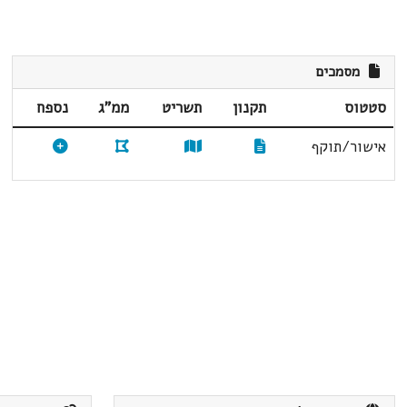
מסמכים
סטטוס
תקנון
תשריט
ממ"ג
נספח
אישור/תוקף