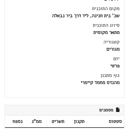
מקום התוכנית
שכ' בית חנינה, ליד דרך ביר נבאלה
סיווג התוכנית
מתאר מקומית
קטגוריה
מגורים
יזם
פרטי
גוף מתכנן
מהנדס מחמד קיימרי
מסמכים
סטטוס
תקנון
תשריט
ממ"ג
נספח