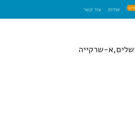
דש
אודות
צור קשר
ושלים,א-שרקייה