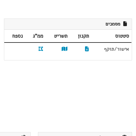
מסמכים
סטטוס
תקנון
תשריט
ממ"ג
נספח
אישור/תוקף