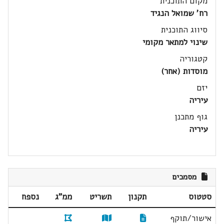
מקום התוכנית
רח' שמואל הנגיד
סיווג התוכנית
שינוי למתאר מקומי
קטגוריה
מוסדות (אחר)
יזם
עיריה
גוף מתכנן
עיריה
מסמכים
סטטוס
תקנון
תשריט
ממ"ג
נספח
אישור/תוקף