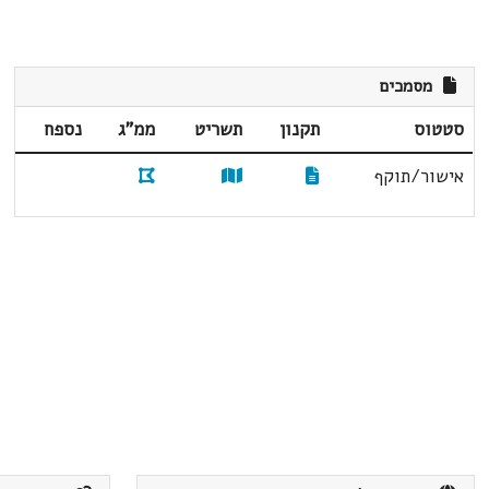
מסמכים
סטטוס
תקנון
תשריט
ממ"ג
נספח
אישור/תוקף