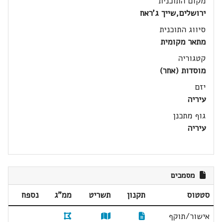
מקום התוכנית
ירושלים,שייך ג'ראח
סיווג התוכנית
מתאר מקומית
קטגוריה
מוסדות (אחר)
יזם
עיריה
גוף מתכנן
עיריה
מסמכים
סטטוס
תקנון
תשריט
ממ"ג
נספח
אישור/תוקף