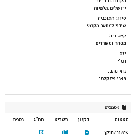
מקום התוכנית
ירושלים,תלפיות
סיווג התוכנית
שינוי למתאר מקומי
קטגוריה
מסחר ומשרדים
יזם
רמ'י
גוף מתכנן
פאני פינקלמן
מסמכים
סטטוס
תקנון
תשריט
ממ"ג
נספח
אישור/תוקף