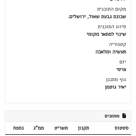
מקום התוכנית
שכונת גבעת שאול, ירושלים.
סיווג התוכנית
שינוי למתאר מקומי
קטגוריה
תעשיה ומלאכה
יזם
פרטי
גוף מתכנן
יאיר גוטמן
מסמכים
סטטוס
תקנון
תשריט
ממ"ג
נספח