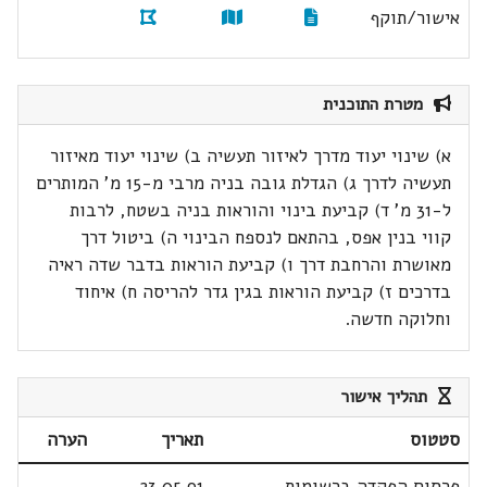
אישור/תוקף
מטרת התוכנית
א) שינוי יעוד מדרך לאיזור תעשיה ב) שינוי יעוד מאיזור
תעשיה לדרך ג) הגדלת גובה בניה מרבי מ-15 מ' המותרים
ל-31 מ' ד) קביעת בינוי והוראות בניה בשטח, לרבות
קווי בנין אפס, בהתאם לנספח הבינוי ה) ביטול דרך
מאושרת והרחבת דרך ו) קביעת הוראות בדבר שדה ראיה
בדרכים ז) קביעת הוראות בגין גדר להריסה ח) איחוד
וחלוקה חדשה.
תהליך אישור
סטטוס
תאריך
הערה
פרסום הפקדה ברשומות
23.05.91