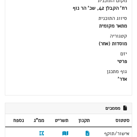
מקום התוכנית
רח' הקבלן 42, שכ' הר נוף
סיווג התוכנית
מתאר מקומית
קטגוריה
מוסדות (אחר)
יזם
פרטי
גוף מתכנן
אדר'
מסמכים
סטטוס
תקנון
תשריט
ממ"ג
נספח
אישור/תוקף