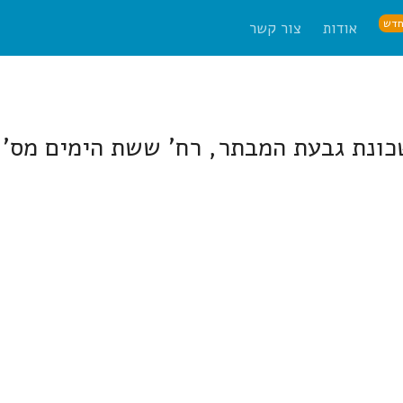
דש
אודות
צור קשר
ונת גבעת המבתר, רח' ששת הימים מס' 39.