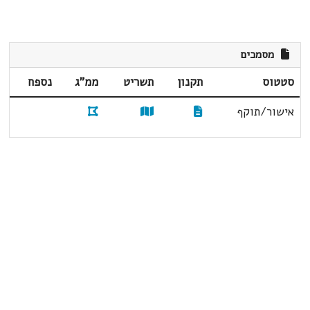
מסמכים
סטטוס
תקנון
תשריט
ממ"ג
נספח
אישור/תוקף