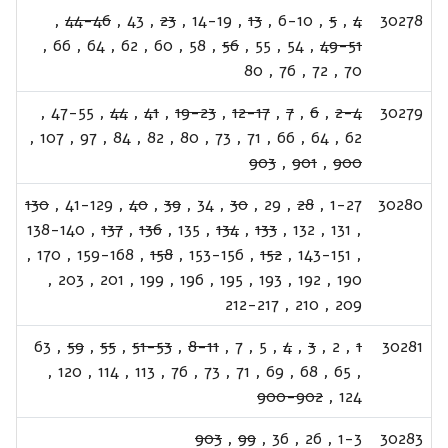
,
44-46
,
43
,
23
,
14-19
,
13
,
6-10
,
5
,
4
30278
,
66
,
64
,
62
,
60
,
58
,
56
,
55
,
54
,
49-51
80
,
76
,
72
,
70
,
47-55
,
44
,
41
,
19-23
,
12-17
,
7
,
6
,
2-4
30279
,
107
,
97
,
84
,
82
,
80
,
73
,
71
,
66
,
64
,
62
903
,
901
,
900
130
,
41-129
,
40
,
39
,
34
,
30
,
29
,
28
,
1-27
30280
138-140
,
137
,
136
,
135
,
134
,
133
,
132
,
131
,
,
170
,
159-168
,
158
,
153-156
,
152
,
143-151
,
,
203
,
201
,
199
,
196
,
195
,
193
,
192
,
190
212-217
,
210
,
209
63
,
59
,
55
,
51-53
,
8-11
,
7
,
5
,
4
,
3
,
2
,
1
30281
,
120
,
114
,
113
,
76
,
73
,
71
,
69
,
68
,
65
,
900-902
,
124
903
,
99
,
36
,
26
,
1-3
30283