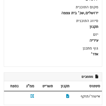
מקום התוכנית
ירושלים,שכ' בית צפפה
סיווג התוכנית
תקנון
יזם
עיריה
גוף מתכנן
אדר'
מסמכים
סטטוס
תקנון
תשריט
ממ"ג
נספח
אישור/תוקף